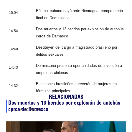
Béisbol cubano cayó ante Nicaragua, comprometió
15:04
final en Dominicana
Dos muertos y 13 heridos por explosión de autobús
14:54
cerca de Damasco
Destituyen del cargo a magistrado brasileño por
14:48
delitos sexuales
Dominicana presenta oportunidades de inversión a
14:43
empresas chilenas
Elecciones brasileñas carecerán de mujeres en
14:32
fórmulas principales
RELACIONADAS
Dos muertos y 13 heridos por explosión de autobús
cerca de Damasco
agosto 6, 2026
14:54