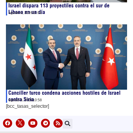
Israel dispara 113 proyectiles contra el sur de
Líbano en un día
agosto 6, 2026
11:01
Canciller turco condena acciones hostiles de Israel
contra Siria
agosto 6, 2026
10:58
[bcc_tasas_selector]