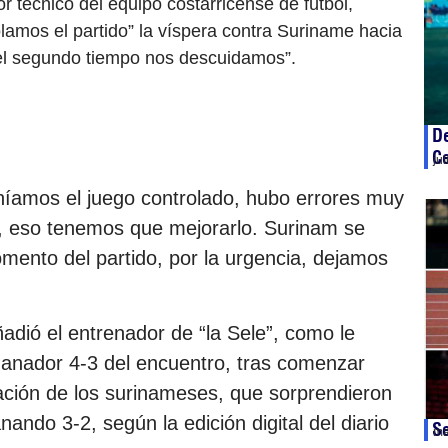
or técnico del equipo costarricense de fútbol,
lamos el partido” la víspera contra Suriname hacia
 el segundo tiempo nos descuidamos”.
D
C
ju
níamos el juego controlado, hubo errores muy
, eso tenemos que mejorarlo. Surinam se
mento del partido, por la urgencia, dejamos
adió el entrenador de “la Sele”, como le
 ganador 4-3 del encuentro, tras comenzar
ración de los surinameses, que sorprendieron
ando 3-2, según la edición digital del diario
Se
ma