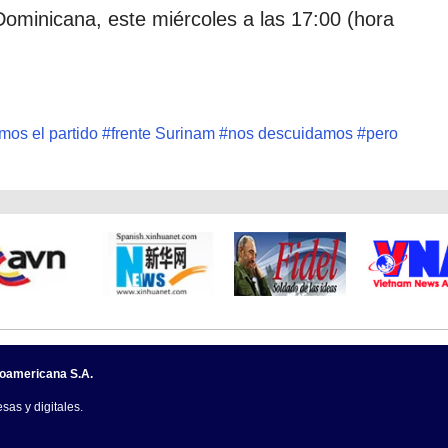
ominicana, este miércoles a las 17:00 (hora
mos el partido
#
frente Surinam
#
nos descuidamos
#
pero
noamericana S.A.
sas y digitales.