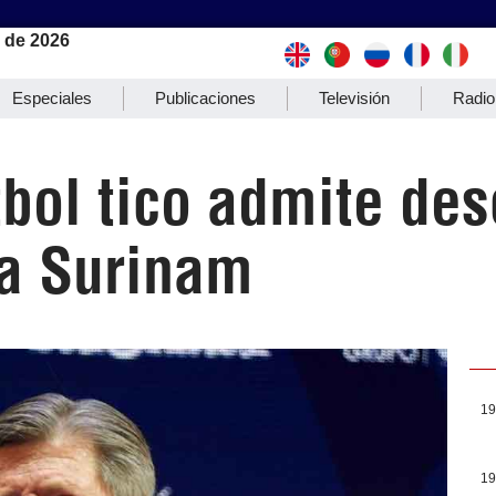
 de 2026
Especiales
Publicaciones
Televisión
Radio
tbol tico admite des
 a Surinam
19
19