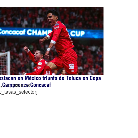
stacan en México triunfo de Toluca en Copa
e Campeones Concacaf
yo 31, 2026
10:38
c_tasas_selector]