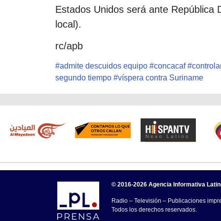
Estados Unidos será ante República D
local).
rc/apb
#
admite descuidos equipo
#
concacaf
#
controla
segundo tiempo
#
víspera contra Suriname
© 2016-2026 Agencia Informativa Lati
Radio – Televisión – Publicaciones impre
Todos los derechos reservados.