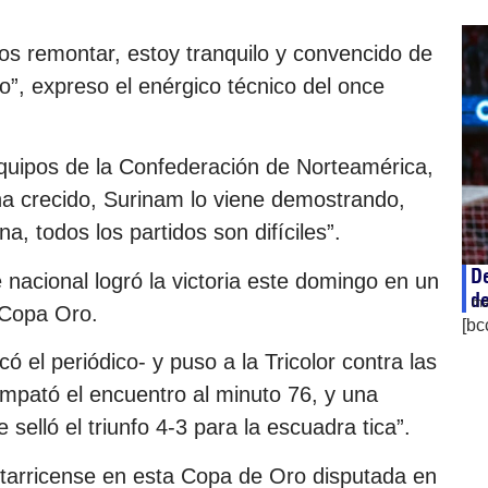
s remontar, estoy tranquilo y convencido de
, expreso el enérgico técnico del once
quipos de la Confederación de Norteamérica,
ha crecido, Surinam lo viene demostrando,
, todos los partidos son difíciles”.
De
nacional logró la victoria este domingo en un
d
ma
 Copa Oro.
[bc
 el periódico- y puso a la Tricolor contra las
mpató el encuentro al minuto 76, y una
elló el triunfo 4-3 para la escuadra tica”.
ostarricense en esta Copa de Oro disputada en