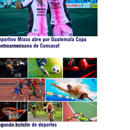
eportivo Mixco abre por Guatemala Copa
entroamericana de Concacaf
lio 28, 2026
01:10
gundo boletín de deportes
yo 31, 2026
13:25