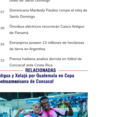
óvalo de Santo Domingo
Dominicana Marileidy Paulino rompe el reloj de
:07
Santo Domingo
Ómnibus eléctricos recorrerán Casco Antiguo
:06
de Panamá
Extranjeros poseen 13 millones de hectáreas
:04
de tierra en Argentina
Prensa haitiana analiza derrota en fútbol de
:53
Concacaf ante Costa Rica
RELACIONADAS
tigua y Xelajú por Guatemala en Copa
entroamericana de Concacaf
lio 29, 2026
01:00