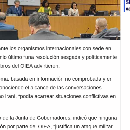
S
c
ag
nte los organismos internacionales con sede en
unio último “una resolución sesgada y políticamente
bros del OIEA advirtieron.
isma, basada en información no comprobada y en
onociendo el alcance de las conversaciones
o iraní, “podía acarrear situaciones conflictivas en
o de la Junta de Gobernadores, indicó que ninguna
n por parte del OIEA, “justifica un ataque militar