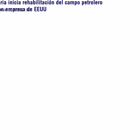
iria inicia rehabilitación del campo petrolero
on empresa de EEUU
osto 5, 2026
11:09