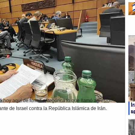
 hoy aquí de forma categórica lo que llamó agresión
I
ante de Israel contra la República Islámica de Irán.
s
ag