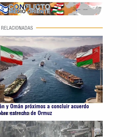
RELACIONADAS
rán y Omán próximos a concluir acuerdo
obre estrecho de Ormuz
osto 7, 2026
11:10