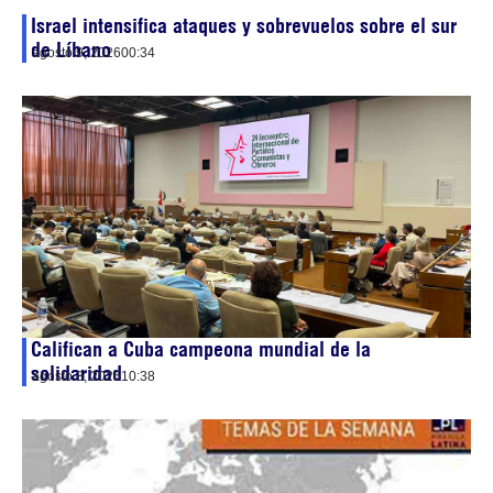
Israel intensifica ataques y sobrevuelos sobre el sur
de Líbano
agosto 9, 2026
00:34
Califican a Cuba campeona mundial de la
solidaridad
agosto 8, 2026
10:38