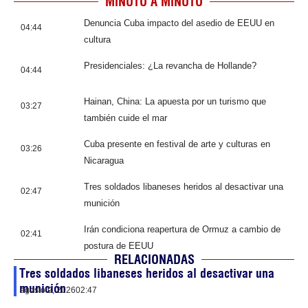
MINUTO A MINUTO
Denuncia Cuba impacto del asedio de EEUU en
04:44
cultura
Presidenciales: ¿La revancha de Hollande?
04:44
Hainan, China: La apuesta por un turismo que
03:27
también cuide el mar
Cuba presente en festival de arte y culturas en
03:26
Nicaragua
Tres soldados libaneses heridos al desactivar una
02:47
munición
Irán condiciona reapertura de Ormuz a cambio de
02:41
postura de EEUU
RELACIONADAS
Tres soldados libaneses heridos al desactivar una
munición
agosto 9, 2026
02:47