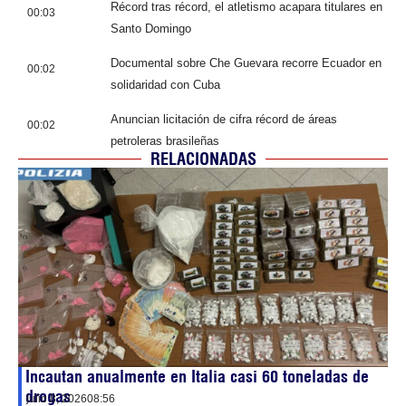
Récord tras récord, el atletismo acapara titulares en
00:03
Santo Domingo
Documental sobre Che Guevara recorre Ecuador en
00:02
solidaridad con Cuba
Anuncian licitación de cifra récord de áreas
00:02
petroleras brasileñas
RELACIONADAS
Incautan anualmente en Italia casi 60 toneladas de
drogas
julio 8, 2026
08:56