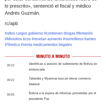
lo prescrito», sentenció el fiscal y médico
Andrés Guzmán.
rc/apb
#
altos cargos gobierno
#
contienen drogas
#
fentanilo
#
Ministros ticos
#
revelan aumento
#
somníferos fuertes
#
Teletica
#
venta medicamentos ilegales
MINUTO A MINUTO
Identifican a asesino de subteniente de Bolivia en
00:22
emboscada
Tailandia y Myanmar buscan elevar comercio
00:22
bilateral
Bolivia a la espera de reformas prometidas por el
00:05
presidente Paz