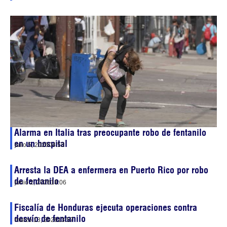
Alarma en Italia tras preocupante robo de fentanilo
en un hospital
julio 5, 2026
04:53
Arresta la DEA a enfermera en Puerto Rico por robo
de fentanilo
junio 2, 2026
18:06
Fiscalía de Honduras ejecuta operaciones contra
desvío de fentanilo
marzo 13, 2026
13:57