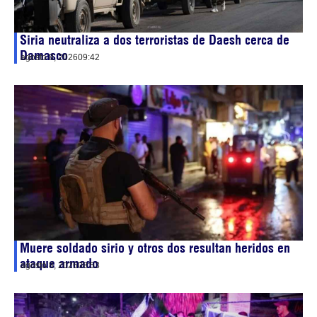
Siria neutraliza a dos terroristas de Daesh cerca de
Damasco
agosto 8, 2026
09:42
Muere soldado sirio y otros dos resultan heridos en
ataque armado
agosto 8, 2026
08:53