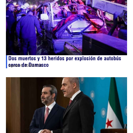
Dos muertos y 13 heridos por explosión de autobús
cerca de Damasco
agosto 6, 2026
14:54