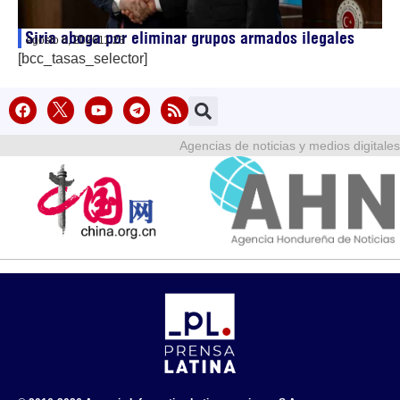
Siria aboga por eliminar grupos armados ilegales
agosto 6, 2026
11:23
[bcc_tasas_selector]
Agencias de noticias y medios digitales