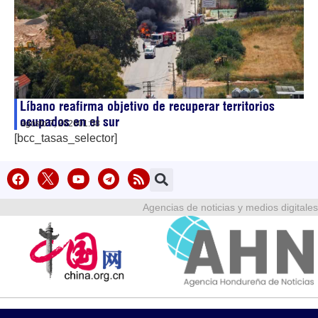
Líbano reafirma objetivo de recuperar territorios
ocupados en el sur
agosto 7, 2026
01:58
[bcc_tasas_selector]
Agencias de noticias y medios digitales