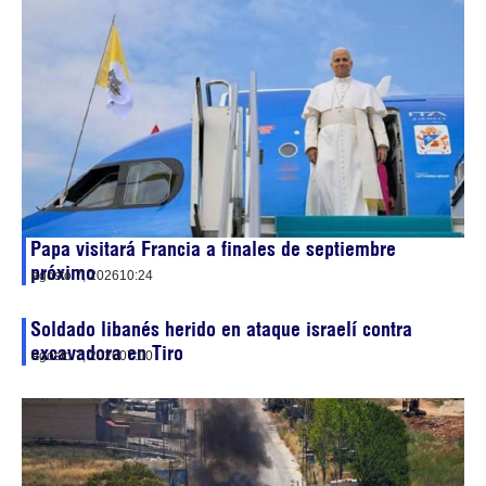
Papa visitará Francia a finales de septiembre
próximo
agosto 7, 2026
10:24
Soldado libanés herido en ataque israelí contra
excavadora en Tiro
agosto 7, 2026
07:00