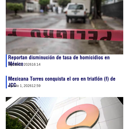
Reportan disminución de tasa de homicidios en
México
agosto 3, 2026
16:14
Mexicana Torres conquista el oro en triatlón (f) de
JCC
agosto 1, 2026
12:59