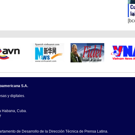
C
la
ag
[bc
noamericana S.A.
sas y digitales.
La Habana, Cuba.
7
artamento de Desarrollo de la Dirección Técnica de Prensa Latina.