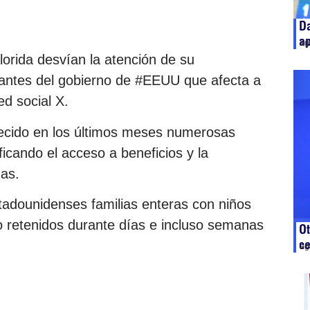
Da
ap
ag
lorida desvían la atención de su
grantes del gobierno de #EEUU que afecta a
ed social X.
ecido en los últimos meses numerosas
ficando el acceso a beneficios y la
as.
adounidenses familias enteras con niños
 retenidos durante días e incluso semanas
Ot
c
.
ag