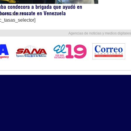
uba condecora a brigada que ayudó en
bores de rescate en Venezuela
osto 5, 2026
21:41
c_tasas_selector]
Agencias de noticias y medios digitales