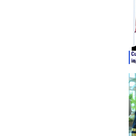
C
in
ag