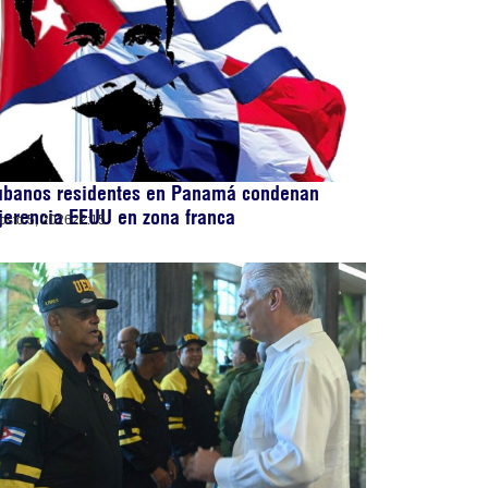
ubanos residentes en Panamá condenan
jerencia EEUU en zona franca
osto 5, 2026
22:15