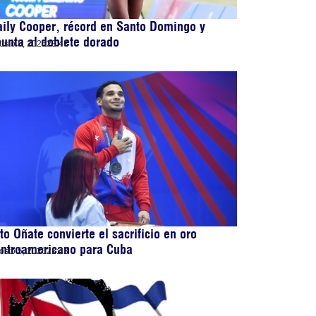
ily Cooper, récord en Santo Domingo y
unta al doblete dorado
osto 5, 2026
23:43
to Oñate convierte el sacrificio en oro
entroamericano para Cuba
osto 5, 2026
22:43