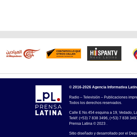
© 2016-2026 Agencia Informativa Lati
Radio – Televisión – Publicaciones impre
Todos los derechos reservados.
Calle E No.454 esquina a 19, Vedado, 
Teléf: (+53) 7 838 3496, (+53) 7 838 349
Prensa Latina © 2023 .
Sitio diseñado y desarrollado por el Dep