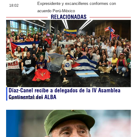
Expresidente y excancilleres conformes con
18:02
acuerdo Perú-México
RELACIONADAS
Díaz-Canel recibe a delegados de la IV Asamblea
Continental del ALBA
agosto 8, 2026
18:29