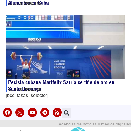
Alimentos en Cuba
agosto 8, 2026
14:05
Pesista cubana Marifelix Sarría se tiñe de oro en
Santo Domingo
agosto 8, 2026
13:28
[bcc_tasas_selector]
Agencias de noticias y medios digitales