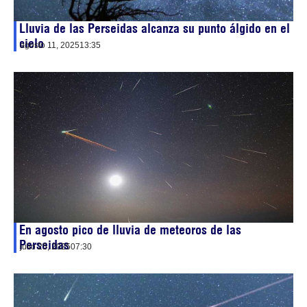
Lluvia de las Perseidas alcanza su punto álgido en el
cielo
agosto 11, 2025
13:35
En agosto pico de lluvia de meteoros de las
Perseidas
julio 25, 2025
07:30