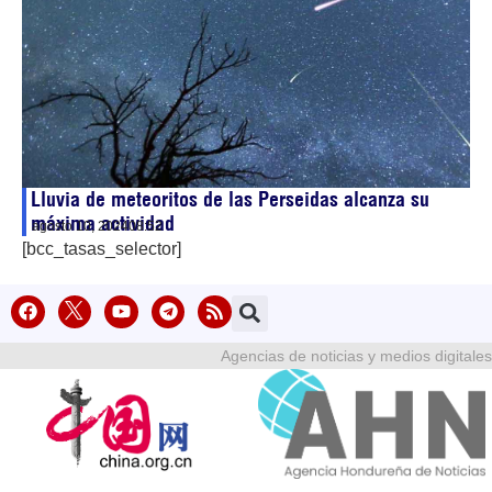
Lluvia de meteoritos de las Perseidas alcanza su
máxima actividad
agosto 10, 2024
08:52
[bcc_tasas_selector]
Agencias de noticias y medios digitales