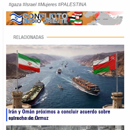
#
gaza
#
Israel
#
Mujeres
#
PALESTINA
RELACIONADAS
Irán y Omán próximos a concluir acuerdo sobre
estrecho de Ormuz
agosto 7, 2026
11:10