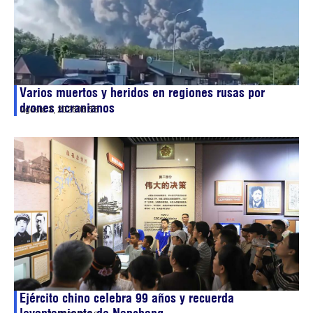
Varios muertos y heridos en regiones rusas por
drones ucranianos
agosto 3, 2026
06:55
Ejército chino celebra 99 años y recuerda