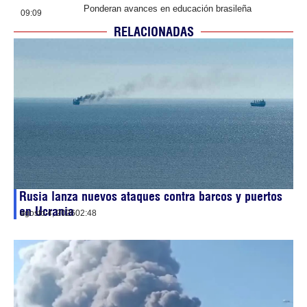
Ponderan avances en educación brasileña
09:09
RELACIONADAS
Rusia lanza nuevos ataques contra barcos y puertos
en Ucrania
agosto 4, 2026
02:48