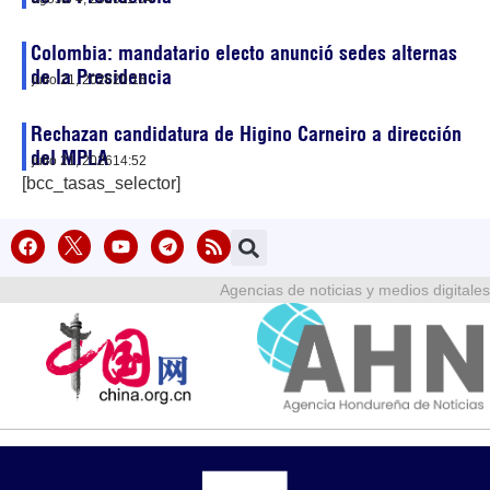
Colombia: mandatario electo anunció sedes alternas
de la Presidencia
julio 21, 2026
20:16
Rechazan candidatura de Higino Carneiro a dirección
del MPLA
julio 21, 2026
14:52
[bcc_tasas_selector]
Agencias de noticias y medios digitales