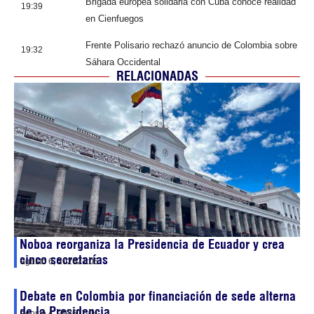
Brigada europea solidaria con Cuba conoce realidad
19:39
en Cienfuegos
Frente Polisario rechazó anuncio de Colombia sobre
19:32
Sáhara Occidental
RELACIONADAS
Noboa reorganiza la Presidencia de Ecuador y crea
cinco secretarías
agosto 6, 2026
21:05
Debate en Colombia por financiación de sede alterna
de la Presidencia
agosto 4, 2026
11:04