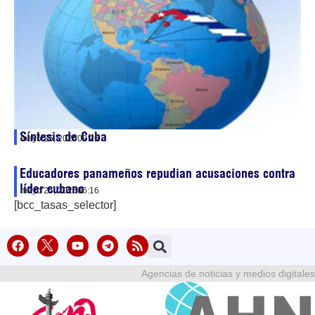
Síntesis de Cuba
mayo 25, 2026
09:26
Educadores panameños repudian acusaciones contra
líder cubano
mayo 25, 2026
06:16
[bcc_tasas_selector]
Agencias de noticias y medios digitales