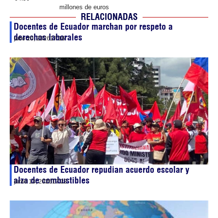
millones de euros
RELACIONADAS
Docentes de Ecuador marchan por respeto a
derechos laborales
julio 20, 2026
17:16
Docentes de Ecuador repudian acuerdo escolar y
alza de combustibles
junio 13, 2026
17:22