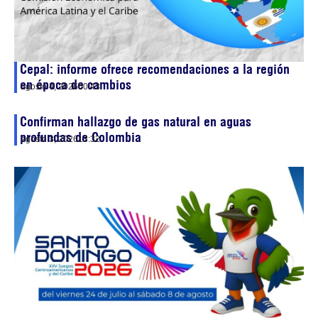
Cepal: informe ofrece recomendaciones a la región
en época de cambios
agosto 4, 2026
00:43
Confirman hallazgo de gas natural en aguas
profundas de Colombia
agosto 3, 2026
13:32