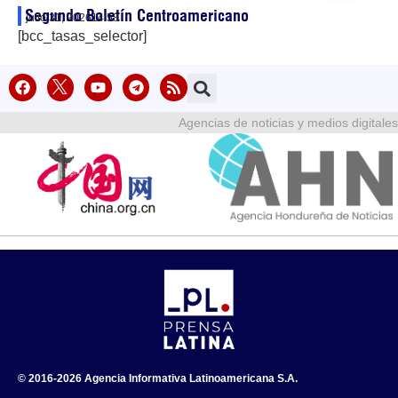
Segundo Boletín Centroamericano
julio 31, 2026
14:58
[bcc_tasas_selector]
Agencias de noticias y medios digitales
© 2016-2026 Agencia Informativa Latinoamericana S.A.