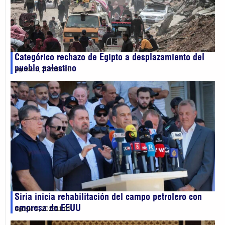
Categórico rechazo de Egipto a desplazamiento del
pueblo palestino
agosto 5, 2026
13:00
Siria inicia rehabilitación del campo petrolero con
empresa de EEUU
agosto 5, 2026
11:09