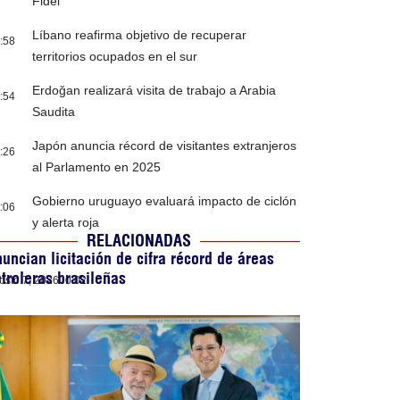
Fidel”
Líbano reafirma objetivo de recuperar
:58
territorios ocupados en el sur
Erdoğan realizará visita de trabajo a Arabia
:54
Saudita
Japón anuncia récord de visitantes extranjeros
:26
al Parlamento en 2025
Gobierno uruguayo evaluará impacto de ciclón
:06
y alerta roja
RELACIONADAS
uncian licitación de cifra récord de áreas
troleras brasileñas
osto 7, 2026
00:02