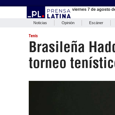
viernes 7 de agosto d
Noticias
Opinión
Escáner
Tenis
Brasileña Had
torneo tenísti