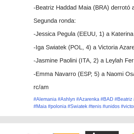
-Beatriz Haddad Maia (BRA) derrotó 
Segunda ronda:
-Jessica Pegula (EEUU, 1) a Katerina
-Iga Swiatek (POL, 4) a Victoria Azar
-Jasmine Paolini (ITA, 2) a Leylah Fe
-Emma Navarro (ESP, 5) a Naomi Osa
rc/am
#
Alemania
#
Ashlyn
#
Azarenka
#
BAD
#
Beatriz
#
Maia
#
polonia
#
Swiatek
#
tenis
#
unidos
#
victo