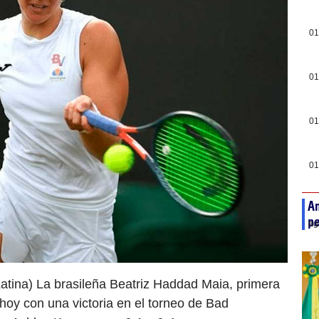
01
01
01
01
An
pe
ag
tina) La brasileña Beatriz Haddad Maia, primera
 hoy con una victoria en el torneo de Bad