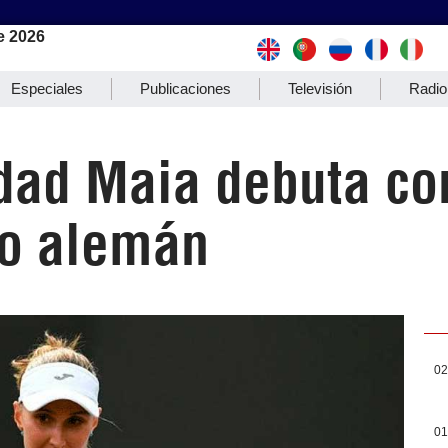
e 2026
Especiales
Publicaciones
Televisión
Radio
dad Maia debuta con
co alemán
02
01