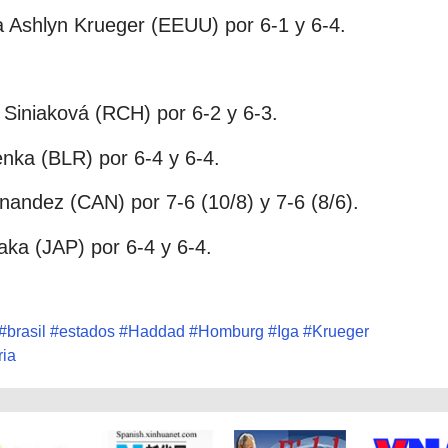
a Ashlyn Krueger (EEUU) por 6-1 y 6-4.
 Siniaková (RCH) por 6-2 y 6-3.
enka (BLR) por 6-4 y 6-4.
rnandez (CAN) por 7-6 (10/8) y 7-6 (8/6).
ka (JAP) por 6-4 y 6-4.
#
brasil
#
estados
#
Haddad
#
Homburg
#
Iga
#
Krueger
ria