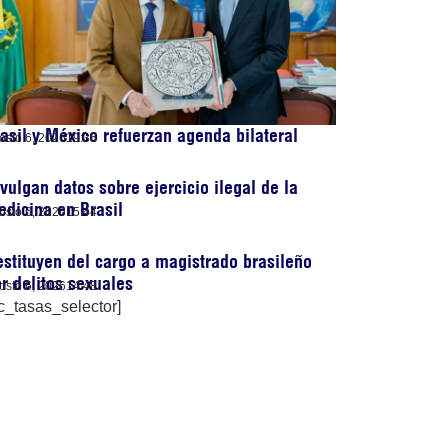
asil y México refuerzan agenda bilateral
osto 6, 2026
19:36
vulgan datos sobre ejercicio ilegal de la
dicina en Brasil
osto 6, 2026
15:44
stituyen del cargo a magistrado brasileño
r delitos sexuales
osto 6, 2026
14:48
c_tasas_selector]