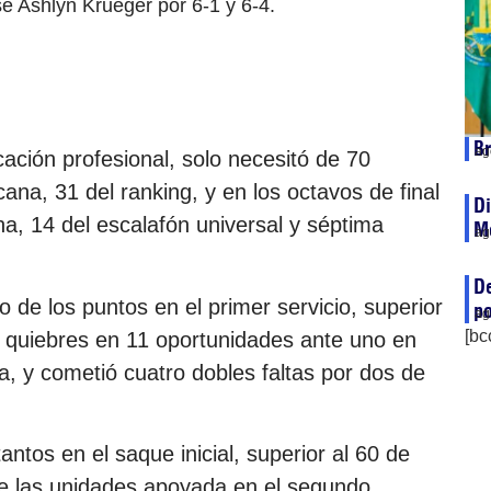
e Ashlyn Krueger por 6-1 y 6-4.
Br
ag
ación profesional, solo necesitó de 70
ana, 31 del ranking, y en los octavos de final
Di
ina, 14 del escalafón universal y séptima
Me
ag
De
 de los puntos en el primer servicio, superior
po
ag
[bc
o quiebres en 11 oportunidades ante uno en
, y cometió cuatro dobles faltas por dos de
ntos en el saque inicial, superior al 60 de
de las unidades apoyada en el segundo