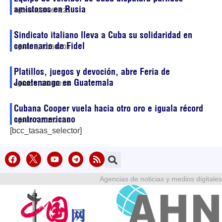
amistosos en Rusia
agosto 8, 2026
03:25
Sindicato italiano lleva a Cuba su solidaridad en
centenario de Fidel
agosto 8, 2026
02:03
Platillos, juegos y devoción, abre Feria de
Jocotenango en Guatemala
agosto 8, 2026
00:28
Cubana Cooper vuela hacia otro oro e iguala récord
centroamericano
agosto 7, 2026
23:51
[bcc_tasas_selector]
Agencias de noticias y medios digitales