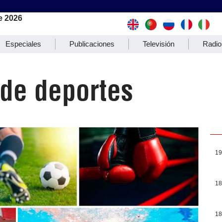
e 2026
Especiales
Publicaciones
Televisión
Radio
 de deportes
19
18
18