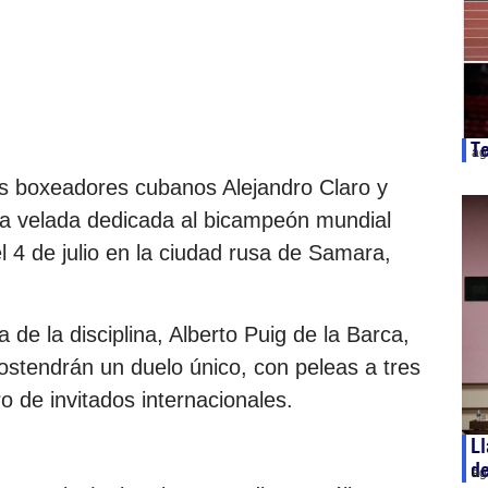
Te
ag
os boxeadores cubanos Alejandro Claro y
la velada dedicada al bicampeón mundial
 4 de julio en la ciudad rusa de Samara,
de la disciplina, Alberto Puig de la Barca,
ostendrán un duelo único, con peleas a tres
ro de invitados internacionales.
Ll
d
ag