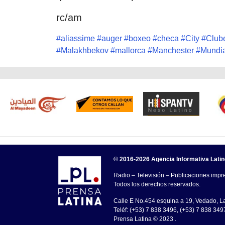
rc/am
#
aliassime
#
auger
#
boxeo
#
checa
#
City
#
Club
#
Malakhbekov
#
mallorca
#
Manchester
#
Mundia
© 2016-2026 Agencia Informativa Lati
Radio – Televisión – Publicaciones impre
Todos los derechos reservados.
Calle E No.454 esquina a 19, Vedado, 
Teléf: (+53) 7 838 3496, (+53) 7 838 349
Prensa Latina © 2023 .