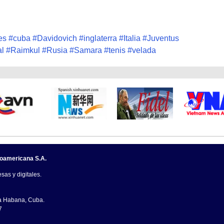
es
#
cuba
#
Davidovich
#
inglaterra
#
Italia
#
Juventus
l
#
Raimkul
#
Rusia
#
Samara
#
tenis
#
velada
noamericana S.A.
sas y digitales.
La Habana, Cuba.
7