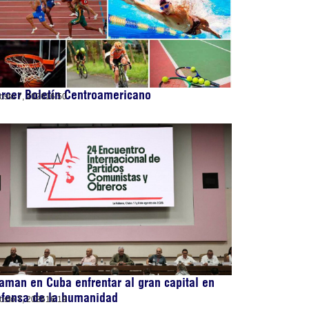
rcer Boletín Centroamericano
osto 7, 2026
16:50
aman en Cuba enfrentar al gran capital en
efensa de la humanidad
osto 7, 2026
16:19