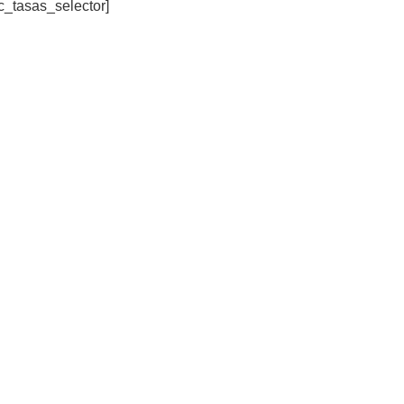
c_tasas_selector]