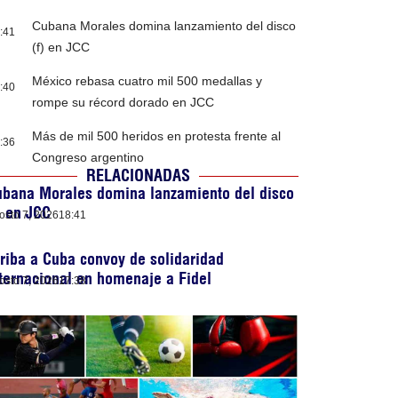
Cubana Morales domina lanzamiento del disco
:41
(f) en JCC
México rebasa cuatro mil 500 medallas y
:40
rompe su récord dorado en JCC
Más de mil 500 heridos en protesta frente al
:36
Congreso argentino
RELACIONADAS
ubana Morales domina lanzamiento del disco
) en JCC
osto 7, 2026
18:41
riba a Cuba convoy de solidaridad
ternacional en homenaje a Fidel
osto 7, 2026
17:38