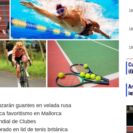
18
18
18
C
(f
ag
Ar
in
ag
zarán guantes en velada rusa
ca favoritismo en Mallorca
ndial de Clubes
ado en lid de tenis británica