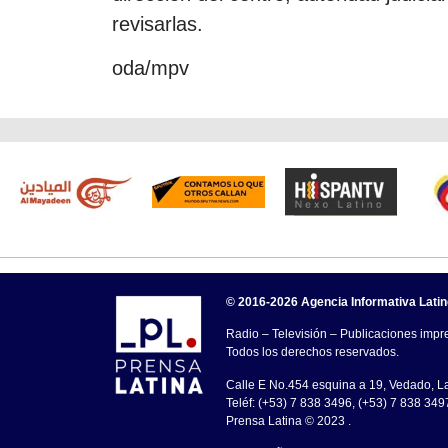
revisarlas.
oda/mpv
© 2016-2026 Agencia Informativa Lati
Radio – Televisión – Publicaciones impre
Todos los derechos reservados.
Calle E No.454 esquina a 19, Vedado, 
Teléf: (+53) 7 838 3496, (+53) 7 838 349
Prensa Latina © 2023 .