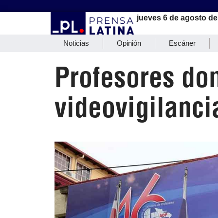
jueves 6 de agosto de
Noticias
Opinión
Escáner
Profesores do
videovigilanci