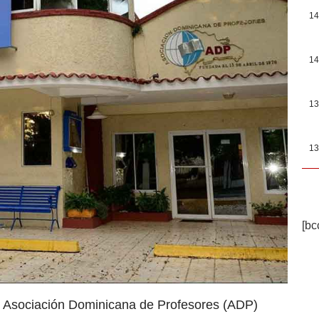
14
14
13
13
[bc
a Asociación Dominicana de Profesores (ADP)