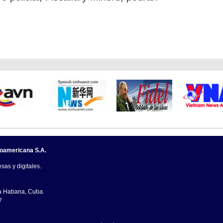
noamericana S.A.
sas y digitales.
La Habana, Cuba.
7