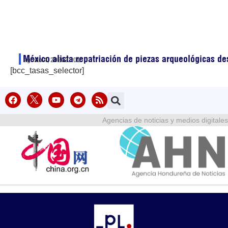
México alista repatriación de piezas arqueológicas d
agosto 4, 2026
21:01
[bcc_tasas_selector]
Agencias de noticias y medios digitales