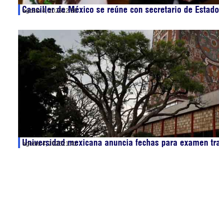
Canciller de México se reúne con secretario de Estado
agosto 4, 2026
22:36
Universidad mexicana anuncia fechas para examen tr
agosto 4, 2026
21:42