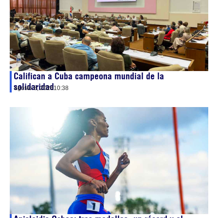
Califican a Cuba campeona mundial de la
solidaridad
agosto 8, 2026
10:38