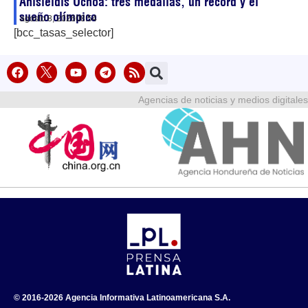
Anisleidis Ochoa: tres medallas, un récord y el
sueño olímpico
agosto 8, 2026
08:54
[bcc_tasas_selector]
Agencias de noticias y medios digitales
© 2016-2026 Agencia Informativa Latinoamericana S.A.