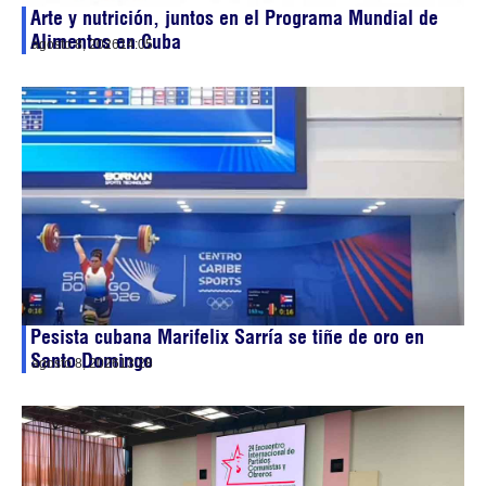
Arte y nutrición, juntos en el Programa Mundial de
Alimentos en Cuba
agosto 8, 2026
14:05
Pesista cubana Marifelix Sarría se tiñe de oro en
Santo Domingo
agosto 8, 2026
13:28