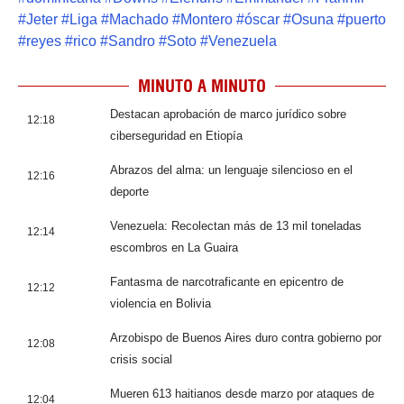
#
Jeter
#
Liga
#
Machado
#
Montero
#
óscar
#
Osuna
#
puerto
#
reyes
#
rico
#
Sandro
#
Soto
#
Venezuela
MINUTO A MINUTO
Destacan aprobación de marco jurídico sobre
12:18
ciberseguridad en Etiopía
Abrazos del alma: un lenguaje silencioso en el
12:16
deporte
Venezuela: Recolectan más de 13 mil toneladas
12:14
escombros en La Guaira
Fantasma de narcotraficante en epicentro de
12:12
violencia en Bolivia
Arzobispo de Buenos Aires duro contra gobierno por
12:08
crisis social
Mueren 613 haitianos desde marzo por ataques de
12:04