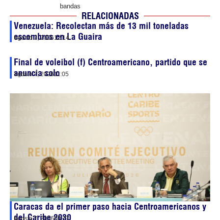
bandas
RELACIONADAS
Venezuela: Recolectan más de 13 mil toneladas
escombros en La Guaira
agosto 7, 2026
12:14
Final de voleibol (f) Centroamericano, partido que se
anuncia solo
agosto 7, 2026
11:05
Caracas da el primer paso hacia Centroamericanos y
del Caribe 2030
agosto 7, 2026
00:27