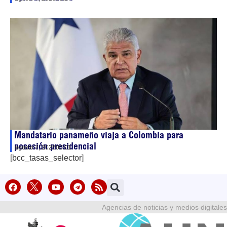
Mandatario panameño viaja a Colombia para
posesión presidencial
agosto 7, 2026
00:01
[bcc_tasas_selector]
Agencias de noticias y medios digitales