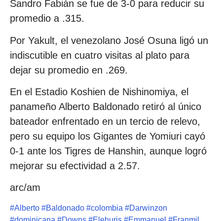
Sandro Fabián se fue de 3-0 para reducir su
promedio a .315.
Por Yakult, el venezolano José Osuna ligó un
indiscutible en cuatro visitas al plato para
dejar su promedio en .269.
En el Estadio Koshien de Nishinomiya, el
panameño Alberto Baldonado retiró al único
bateador enfrentado en un tercio de relevo,
pero su equipo los Gigantes de Yomiuri cayó
0-1 ante los Tigres de Hanshin, aunque logró
mejorar su efectividad a 2.57.
arc/am
#
Alberto
#
Baldonado
#
colombia
#
Darwinzon
#
dominicana
#
Downs
#
Elehuris
#
Emmanuel
#
Franmil