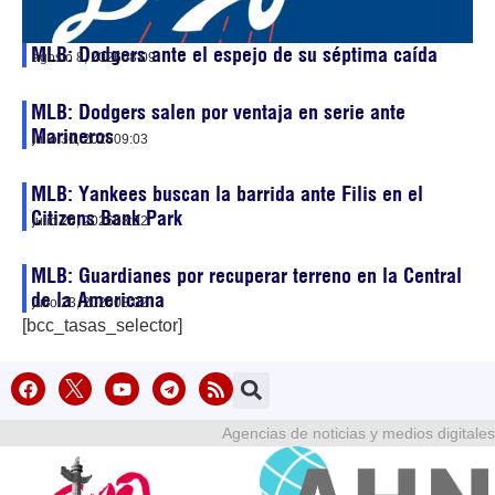
MLB: Dodgers ante el espejo de su séptima caída
agosto 8, 2026
08:09
MLB: Dodgers salen por ventaja en serie ante
Marineros
julio 30, 2026
09:03
MLB: Yankees buscan la barrida ante Filis en el
Citizens Bank Park
julio 26, 2026
08:02
MLB: Guardianes por recuperar terreno en la Central
de la Americana
julio 23, 2026
08:02
[bcc_tasas_selector]
Agencias de noticias y medios digitales