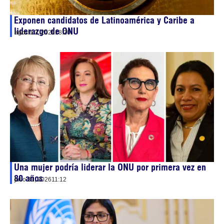
Exponen candidatos de Latinoamérica y Caribe a
liderazgo de ONU
agosto 3, 2026
18:20
Una mujer podría liderar la ONU por primera vez en
80 años
julio 31, 2026
11:12