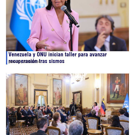
Venezuela y ONU inician taller para avanzar
recuperación tras sismos
julio 30, 2026
10:34