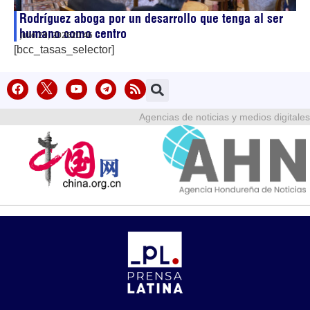
Rodríguez aboga por un desarrollo que tenga al ser
humano como centro
julio 29, 2026
20:46
[bcc_tasas_selector]
Agencias de noticias y medios digitales