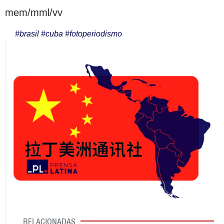
mem/mml/vv
#
brasil
#
cuba
#
fotoperiodismo
RELACIONADAS