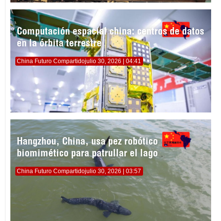
Computación espacial china: centros de datos
en la órbita terrestre
China Futuro Compartido
julio 30, 2026 | 04:41
Hangzhou, China, usa pez robótico
biomimético para patrullar el lago
China Futuro Compartido
julio 30, 2026 | 03:57