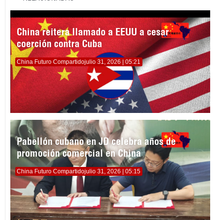
China reitera llamado a EEUU a cesar
coerción contra Cuba
China Futuro Compartido
julio 31, 2026 | 05:21
Pabellón cubano en JD celebra años de
promoción comercial en China
China Futuro Compartido
julio 31, 2026 | 05:15