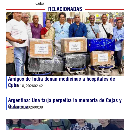
Cuba
RELACIONADAS
Amigos de India donan medicinas a hospitales de
Cuba
agosto 10, 2026
02:42
Argentina: Una tarja perpetúa la memoria de Cejas y
Galañena
agosto 10, 2026
00:38