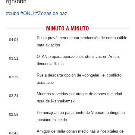
rgh/bbb
#
cuba
#
ONU
#
Zonas de paz
MINUTO A MINUTO
Rusia prevé incrementar producción de combustible
04:04
para aviación
OTAN prepara operaciones ofensivas en Ártico,
03:51
denuncia Rusia
Rusia descarta opción de «congelar» el conflicto
03:39
ucraniano
Muertos y heridos por ataque de drones a ciudad
03:24
rusa de Nizhnekamsk
Homenajean en parlamento de Vietnam a dirigente
02:58
laosiano fallecido
Amigos de India donan medicinas a hospitales de
02:42