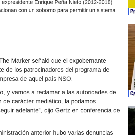
 el expresidente Enrique Peña Nieto (2012-2018)
lacionan con un soborno para permitir un sistema
Pr
ag
lí The Marker señaló que el exgobernante
rte de los patrocinadores del programa de
empresa de aquel país NSO.
o, y vamos a reclamar a las autoridades de
Ca
ag
on de carácter mediático, la podamos
eguir adelante”, dijo Gertz en conferencia de
inistración anterior hubo varias denuncias