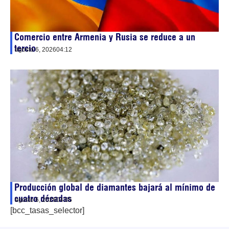
Comercio entre Armenia y Rusia se reduce a un
tercio
agosto 6, 2026
04:12
Producción global de diamantes bajará al mínimo de
cuatro décadas
agosto 6, 2026
04:05
[bcc_tasas_selector]