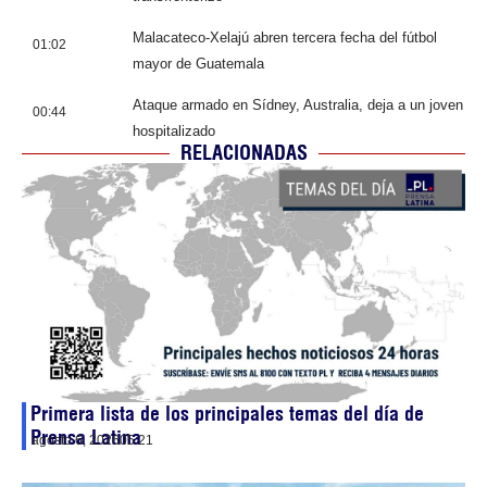
Malacateco-Xelajú abren tercera fecha del fútbol
01:02
mayor de Guatemala
Ataque armado en Sídney, Australia, deja a un joven
00:44
hospitalizado
RELACIONADAS
Primera lista de los principales temas del día de
Prensa Latina
agosto 6, 2026
05:21