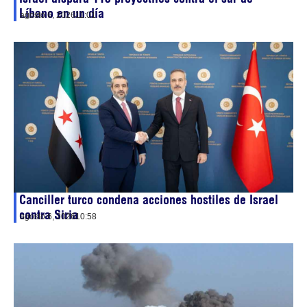
Líbano en un día
agosto 6, 2026
11:01
Canciller turco condena acciones hostiles de Israel
contra Siria
agosto 6, 2026
10:58