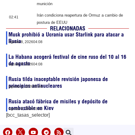
munición
Irán condiciona reapertura de Ormuz a cambio de
02:41
postura de EEUU
RELACIONADAS
Musk prohibió a Ucrania usar Starlink para atacar a
Rusia
agosto 8, 2026
04:08
La Habana acogerá festival de cine ruso del 10 al 16
de agosto
agosto 8, 2026
04:08
Rusia tilda inaceptable revisión japonesa de
principios antinucleares
agosto 8, 2026
03:44
Rusia atacó fábrica de misiles y depósito de
combustible en Kiev
agosto 8, 2026
03:43
[bcc_tasas_selector]