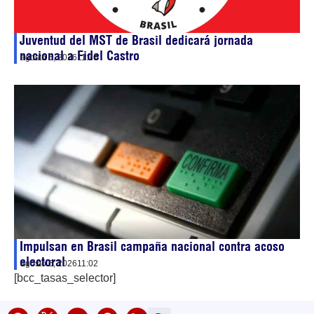
Juventud del MST de Brasil dedicará jornada
nacional a Fidel Castro
agosto 6, 2026
11:30
Impulsan en Brasil campaña nacional contra acoso
electoral
agosto 6, 2026
11:02
[bcc_tasas_selector]