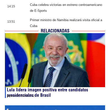
Cuba celebra victorias en estreno centroamericano
14:15
de E-Sports
Primer ministro de Namibia realizará visita oficial a
13:51
Cuba
RELACIONADAS
Lula lidera imagen positiva entre candidatos
presidenciales de Brasil
agosto 6, 2026
12:52