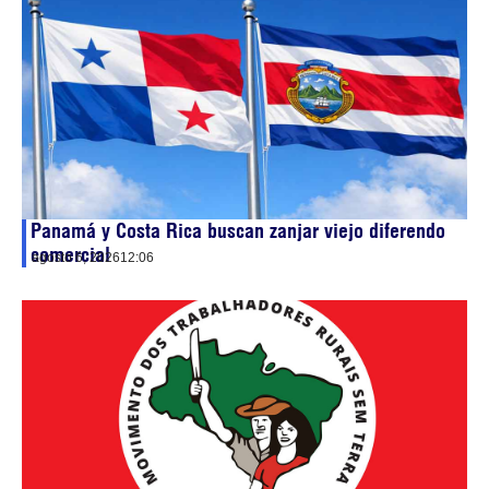
Panamá y Costa Rica buscan zanjar viejo diferendo
comercial
agosto 6, 2026
12:06