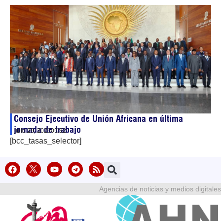
Consejo Ejecutivo de Unión Africana en última
jornada de trabajo
julio 29, 2026
05:32
[bcc_tasas_selector]
Agencias de noticias y medios digitales