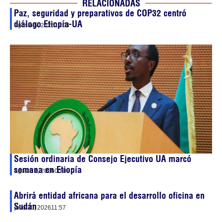
RELACIONADAS
Paz, seguridad y preparativos de COP32 centró
diálogo Etiopía-UA
agosto 5, 2026
11:03
Sesión ordinaria de Consejo Ejecutivo UA marcó
semana en Etiopía
agosto 1, 2026
00:03
Abrirá entidad africana para el desarrollo oficina en
Sudán
julio 30, 2026
11:57