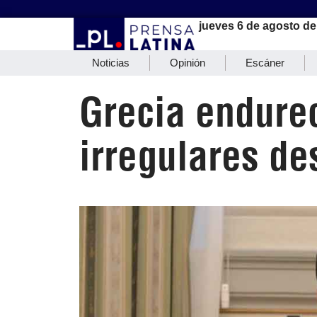
jueves 6 de agosto de
Noticias
Opinión
Escáner
Grecia endure
irregulares de