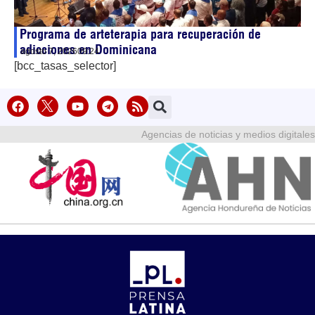
Programa de arteterapia para recuperación de
adicciones en Dominicana
agosto 7, 2026
09:24
[bcc_tasas_selector]
Agencias de noticias y medios digitales