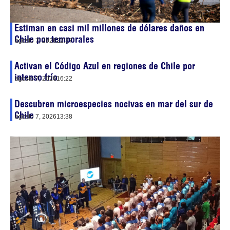
Estiman en casi mil millones de dólares daños en
Chile por temporales
agosto 7, 2026
22:37
Activan el Código Azul en regiones de Chile por
intenso frío
agosto 7, 2026
16:22
Descubren microespecies nocivas en mar del sur de
Chile
agosto 7, 2026
13:38