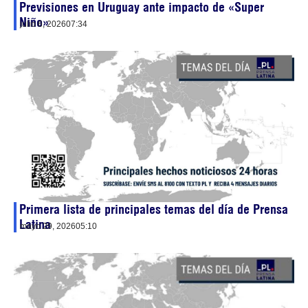
Previsiones en Uruguay ante impacto de «Super
Niño»
julio 6, 2026
07:34
Primera lista de principales temas del día de Prensa
Latina
mayo 29, 2026
05:10