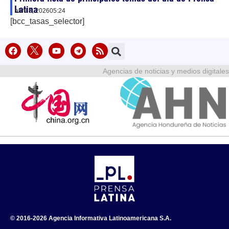
Latina
abril 8, 2026
05:24
[bcc_tasas_selector]
Agencias de noticias y medios digitales
© 2016-2026 Agencia Informativa Latinoamericana S.A.