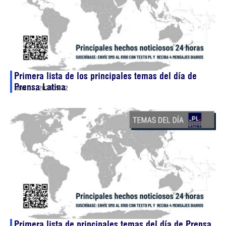
Primera lista de los principales temas del día de
Prensa Latina
abril 15, 2026
05:32
Primera lista de principales temas del día de Prensa