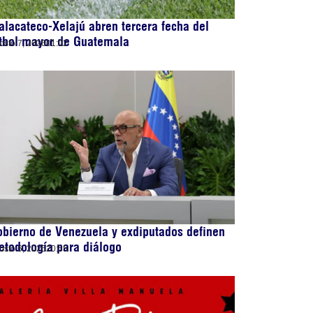
lacateco-Xelajú abren tercera fecha del
útbol mayor de Guatemala
osto 7, 2026
01:02
bierno de Venezuela y exdiputados definen
todología para diálogo
osto 6, 2026
20:55