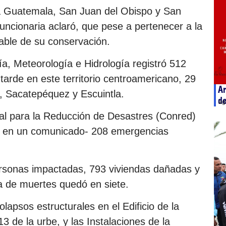
ua Guatemala, San Juan del Obispo y San
 funcionaria aclaró, que pese a pertenecer a la
sable de su conservación.
ía, Meteorología e Hidrología registró 512
arde en este territorio centroamericano, 29
Ar
l, Sacatepéquez y Escuintla.
de
ag
al para la Reducción de Desastres (Conred)
gó en un comunicado- 208 emergencias
ersonas impactadas, 793 viviendas dañadas y
ra de muertes quedó en siete.
lapsos estructurales en el Edificio de la
 de la urbe, y las Instalaciones de la