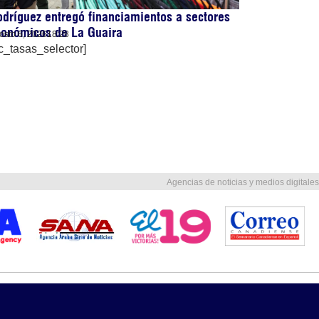
dríguez entregó financiamientos a sectores
conómicos de La Guaira
osto 6, 2026
18:28
c_tasas_selector]
Agencias de noticias y medios digitales