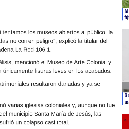
Ma
f
ag
 teníamos los museos abiertos al público, la
as no corren peligro”, explicó la titular del
cadena La Red-106.1.
álisis, mencionó el Museo de Arte Colonial y
n únicamente fisuras leves en los acabados.
atrimoniales resultaron dañadas y ya se
Go
me
ag
ó varias iglesias coloniales y, aunque no fue
 del municipio Santa María de Jesús, las
frió un colapso casi total.