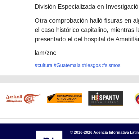
División Especializada en Investigació
Otra comprobación halló fisuras en al
el caso histórico capitalino, mientra
presentado el del hospital de Amatitlán
lam/znc
#
cultura
#
Guatemala
#
riesgos
#
sismos
© 2016-2026 Agencia Informativa Lati