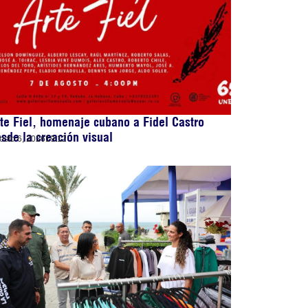
te Fiel, homenaje cubano a Fidel Castro
sde la creación visual
osto 6, 2026
19:12