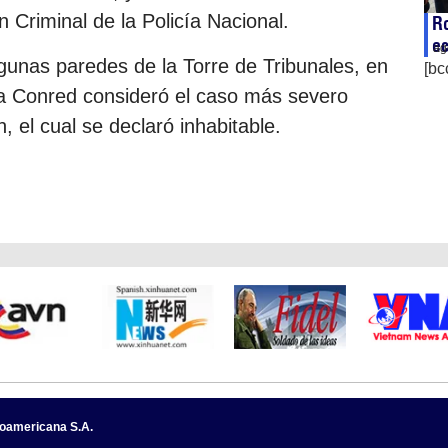
n Criminal de la Policía Nacional.
Ro
e
ag
gunas paredes de la Torre de Tribunales, en
[bc
s la Conred consideró el caso más severo
, el cual se declaró inhabitable.
noamericana S.A.