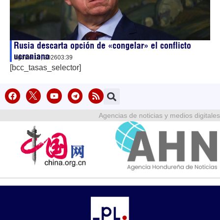
Rusia descarta opción de «congelar» el conflicto
ucraniano
agosto 10, 2026
03:39
[bcc_tasas_selector]
Agencias de noticias y medios digitales