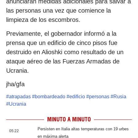
anunciarán medidas adicionales para salvar a
las personas una vez que comience la
limpieza de los escombros.
Previamente, el gobernador informó a la
prensa que un edificio de cinco pisos fue
destruido en Alioshki como resultado de un
ataque aéreo de las Fuerzas Armadas de
Ucrania.
jha/gfa
#
atrapadas
#
bombardeado
#
edificio
#
personas
#
Rusia
#
Ucrania
MINUTO A MINUTO
Persisten en Italia altas temperaturas con 19 urbes
05:22
en máxima alerta