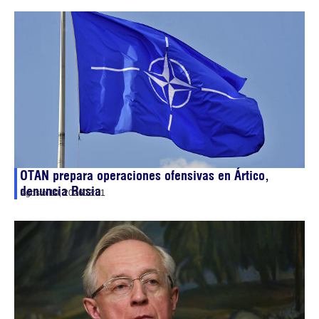
OTAN prepara operaciones ofensivas en Ártico,
denuncia Rusia
agosto 10, 2026
03:51