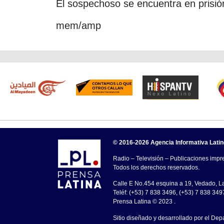
El sospechoso se encuentra en prisió
mem/amp
© 2016-2026 Agencia Informativa Lati
Radio – Televisión – Publicaciones impre
Todos los derechos reservados.
Calle E No.454 esquina a 19, Vedado, 
Teléf: (+53) 7 838 3496, (+53) 7 838 349
Prensa Latina © 2023 .
Sitio diseñado y desarrollado por el Dep