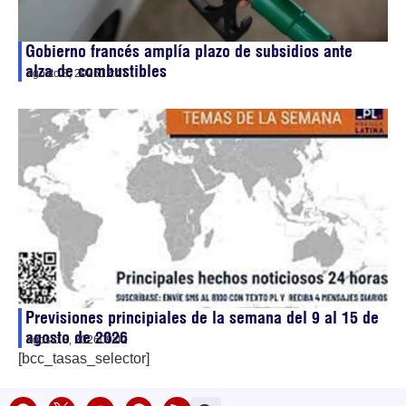
Gobierno francés amplía plazo de subsidios ante
alza de combustibles
agosto 8, 2026
12:47
Previsiones principiales de la semana del 9 al 15 de
agosto de 2026
agosto 8, 2026
09:42
[bcc_tasas_selector]