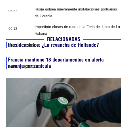
Rusia golpea nuevamente instalaciones portuarias
06:32
de Ucrania
Impartirán clases de ruso en la Feria del Libro de La
06:12
Habana
RELACIONADAS
Presidenciales: ¿La revancha de Hollande?
agosto 9, 2026
04:44
Francia mantiene 13 departamentos en alerta
naranja por canícula
agosto 9, 2026
02:21