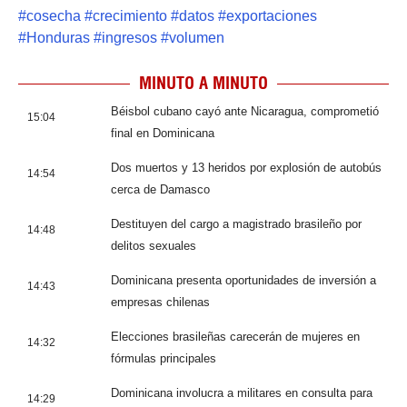
#
cosecha
#
crecimiento
#
datos
#
exportaciones
#
Honduras
#
ingresos
#
volumen
MINUTO A MINUTO
Béisbol cubano cayó ante Nicaragua, comprometió
15:04
final en Dominicana
Dos muertos y 13 heridos por explosión de autobús
14:54
cerca de Damasco
Destituyen del cargo a magistrado brasileño por
14:48
delitos sexuales
Dominicana presenta oportunidades de inversión a
14:43
empresas chilenas
Elecciones brasileñas carecerán de mujeres en
14:32
fórmulas principales
Dominicana involucra a militares en consulta para
14:29