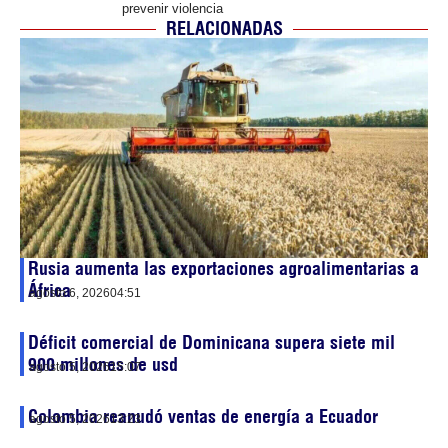
prevenir violencia
RELACIONADAS
Rusia aumenta las exportaciones agroalimentarias a
África
agosto 6, 2026
04:51
Déficit comercial de Dominicana supera siete mil
900 millones de usd
agosto 5, 2026
15:07
Colombia reanudó ventas de energía a Ecuador
agosto 5, 2026
13:23