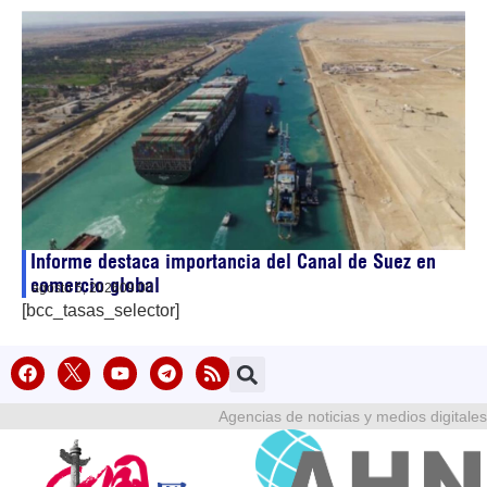
Informe destaca importancia del Canal de Suez en
comercio global
agosto 5, 2026
09:00
[bcc_tasas_selector]
Agencias de noticias y medios digitales