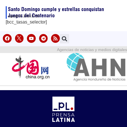
Santo Domingo cumple y estrellas conquistan
Juegos del Centenario
agosto 9, 2026
12:37
[bcc_tasas_selector]
Agencias de noticias y medios digitales