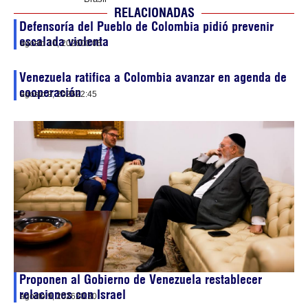
RELACIONADAS
Defensoría del Pueblo de Colombia pidió prevenir
escalada violenta
agosto 10, 2026
00:05
Venezuela ratifica a Colombia avanzar en agenda de
cooperación
agosto 9, 2026
22:45
Proponen al Gobierno de Venezuela restablecer
relaciones con Israel
agosto 9, 2026
20:30