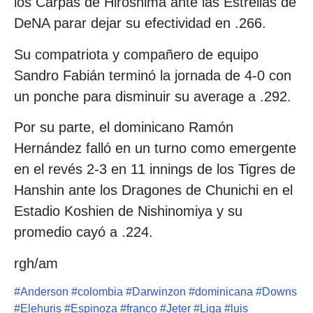
los Carpas de Hiroshima ante las Estrellas de
DeNA parar dejar su efectividad en .266.
Su compatriota y compañero de equipo
Sandro Fabián terminó la jornada de 4-0 con
un ponche para disminuir su average a .292.
Por su parte, el dominicano Ramón
Hernández falló en un turno como emergente
en el revés 2-3 en 11 innings de los Tigres de
Hanshin ante los Dragones de Chunichi en el
Estadio Koshien de Nishinomiya y su
promedio cayó a .224.
rgh/am
#
Anderson
#
colombia
#
Darwinzon
#
dominicana
#
Downs
#
Elehuris
#
Espinoza
#
franco
#
Jeter
#
Liga
#
luis