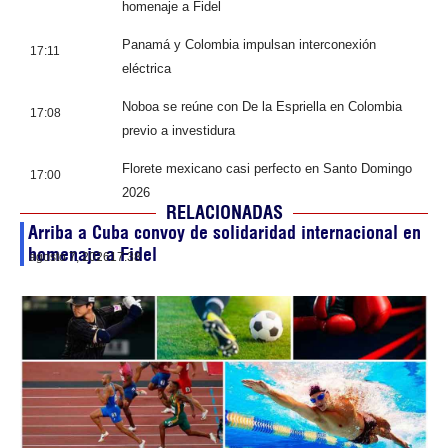
homenaje a Fidel
Panamá y Colombia impulsan interconexión
17:11
eléctrica
Noboa se reúne con De la Espriella en Colombia
17:08
previo a investidura
Florete mexicano casi perfecto en Santo Domingo
17:00
2026
RELACIONADAS
Arriba a Cuba convoy de solidaridad internacional en
homenaje a Fidel
agosto 7, 2026
17:38