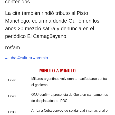
contenidos.
La cita también rindió tributo al Pisto
Manchego, columna donde Guillén en los
años 20 mezcló sátira y denuncia en el
periódico El Camagüeyano.
ro/fam
#
cuba
#
cultura
#
premio
MINUTO A MINUTO
Millares argentinos volvieron a manifestarse contra
17:42
el gobierno
ONU confirma presencia de ébola en campamentos
17:40
de desplazados en RDC
Arriba a Cuba convoy de solidaridad internacional en
17:38