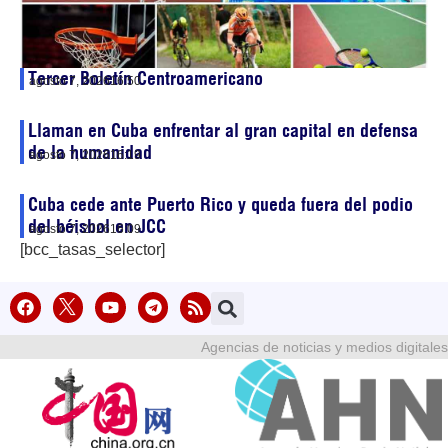
Tercer Boletín Centroamericano
agosto 7, 2026
16:50
Llaman en Cuba enfrentar al gran capital en defensa
de la humanidad
agosto 7, 2026
16:19
Cuba cede ante Puerto Rico y queda fuera del podio
del béisbol en JCC
agosto 7, 2026
16:09
[bcc_tasas_selector]
Agencias de noticias y medios digitales