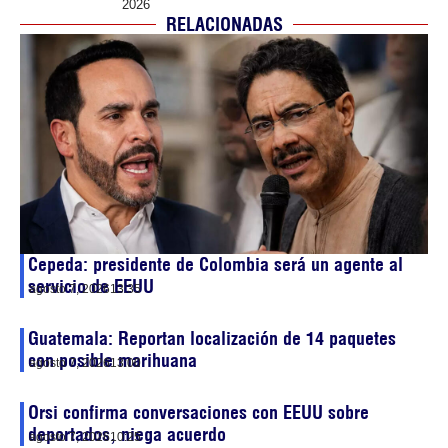
2026
RELACIONADAS
Cepeda: presidente de Colombia será un agente al
servicio de EEUU
agosto 7, 2026
13:35
Guatemala: Reportan localización de 14 paquetes
con posible marihuana
agosto 7, 2026
13:00
Orsi confirma conversaciones con EEUU sobre
deportados, niega acuerdo
agosto 7, 2026
10:25