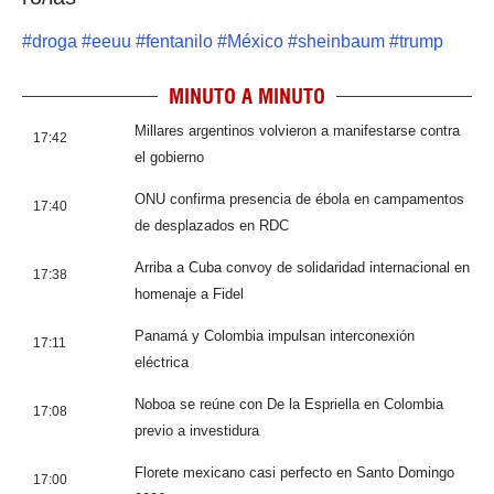
#
droga
#
eeuu
#
fentanilo
#
México
#
sheinbaum
#
trump
MINUTO A MINUTO
Millares argentinos volvieron a manifestarse contra
17:42
el gobierno
ONU confirma presencia de ébola en campamentos
17:40
de desplazados en RDC
Arriba a Cuba convoy de solidaridad internacional en
17:38
homenaje a Fidel
Panamá y Colombia impulsan interconexión
17:11
eléctrica
Noboa se reúne con De la Espriella en Colombia
17:08
previo a investidura
Florete mexicano casi perfecto en Santo Domingo
17:00