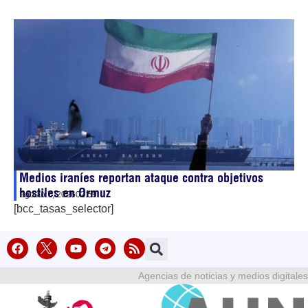
Medios iraníes reportan ataque contra objetivos
hostiles en Ormuz
agosto 7, 2026
02:59
[bcc_tasas_selector]
Agencias de noticias y medios digitales