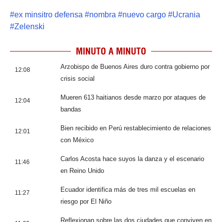
#
ex minsitro defensa
#
nombra
#
nuevo cargo
#
Ucrania
#
Zelenski
MINUTO A MINUTO
Arzobispo de Buenos Aires duro contra gobierno por
12:08
crisis social
Mueren 613 haitianos desde marzo por ataques de
12:04
bandas
Bien recibido en Perú restablecimiento de relaciones
12:01
con México
Carlos Acosta hace suyos la danza y el escenario
11:46
en Reino Unido
Ecuador identifica más de tres mil escuelas en
11:27
riesgo por El Niño
Reflexionan sobre las dos ciudades que conviven en