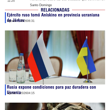
11:25
Santo Domingo
RELACIONADAS
Ejército ruso tomó Anískino en provincia ucraniana
de Járkov
agosto 7, 2026
06:31
Rusia expone condiciones para paz duradera con
Ucrania
agosto 7, 2026
04:15