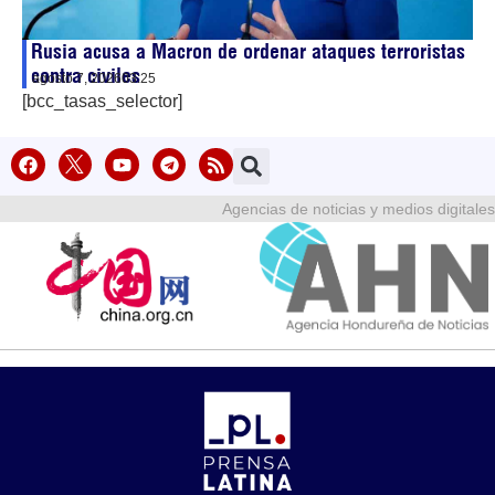
Rusia acusa a Macron de ordenar ataques terroristas
contra civiles
agosto 7, 2026
03:25
[bcc_tasas_selector]
Agencias de noticias y medios digitales