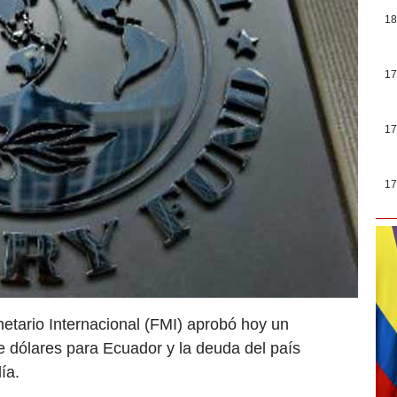
18
17
17
17
netario Internacional (FMI) aprobó hoy un
 dólares para Ecuador y la deuda del país
ía.