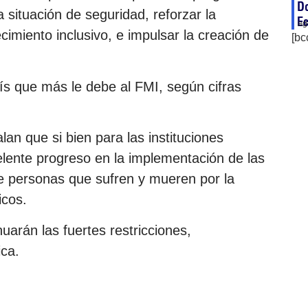
D
 situación de seguridad, reforzar la
Ec
ag
ecimiento inclusivo, e impulsar la creación de
[bc
ís que más le debe al FMI, según cifras
n que si bien para las instituciones
elente progreso en la implementación de las
e personas que sufren y mueren por la
icos.
uarán las fuertes restricciones,
ica.