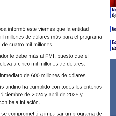
No
Co
ag
Ec
oa informó este viernes que la entidad
ag
mil millones de dólares más para el programa
Ec
a de cuatro mil millones.
ri
ag
ador le debe más al FMI, puesto que el
 eleva a cinco mil millones de dólares.
inmediato de 600 millones de dólares.
ís andino ha cumplido con todos los criterios
e diciembre de 2024 y abril de 2025 y
on baja inflación.
no se comprometió a impulsar un programa de