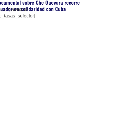
ocumental sobre Che Guevara recorre
uador en solidaridad con Cuba
osto 7, 2026
00:02
c_tasas_selector]