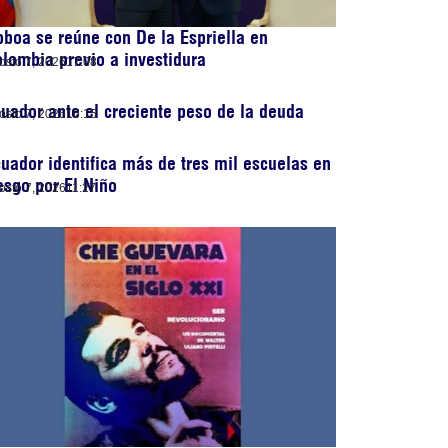
boa se reúne con De la Espriella en
lombia previo a investidura
osto 7, 2026
17:08
uador ante el creciente peso de la deuda
osto 7, 2026
16:15
uador identifica más de tres mil escuelas en
esgo por El Niño
osto 7, 2026
11:27