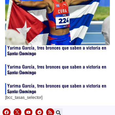
Yarima García, tres bronces que saben a victoria en
Santo Domingo
agosto 7, 2026
08:59
Yarima García, tres bronces que saben a victoria en
Santo Domingo
agosto 7, 2026
08:59
Yarima García, tres bronces que saben a victoria en
Santo Domingo
agosto 7, 2026
08:58
[bcc_tasas_selector]