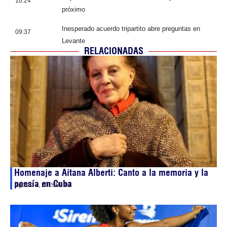
10:24
próximo
Inesperado acuerdo tripartito abre preguntas en
09:37
Levante
RELACIONADAS
Homenaje a Aitana Alberti: Canto a la memoria y la
poesía en Cuba
agosto 7, 2026
09:01