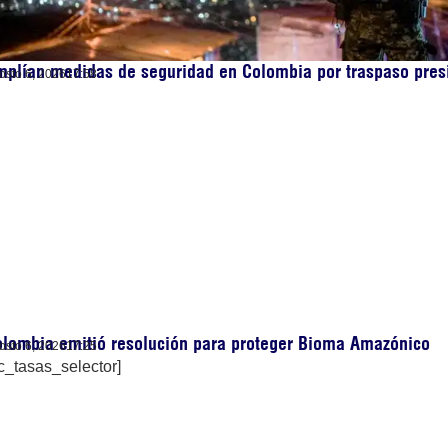
plían medidas de seguridad en Colombia por traspaso pres
osto 6, 2026
17:58
lombia emitió resolución para proteger Bioma Amazónico
osto 6, 2026
17:25
c_tasas_selector]