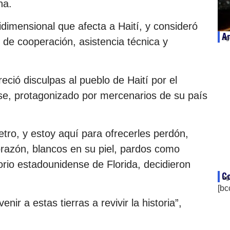
na.
tidimensional que afecta a Haití, y consideró
Am
ag
 de cooperación, asistencia técnica y
eció disculpas al pueblo de Haití por el
ise, protagonizado por mercenarios de su país
ro, y estoy aquí para ofrecerles perdón,
razón, blancos en su piel, pardos como
orio estadounidense de Florida, decidieron
Co
ag
[bc
nir a estas tierras a revivir la historia”,