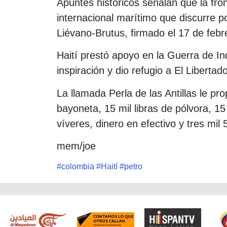
Apuntes históricos señalan que la fro
internacional marítimo que discurre po
Liévano-Brutus, firmado el 17 de febr
Haití prestó apoyo en la Guerra de I
inspiración y dio refugio a El Libertad
La llamada Perla de las Antillas le pro
bayoneta, 15 mil libras de pólvora, 15
víveres, dinero en efectivo y tres mi
mem/joe
#
colombia
#
Haití
#
petro