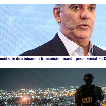
esidente dominicano a transmisión mando presidencial en 
osto 6, 2026
18:28