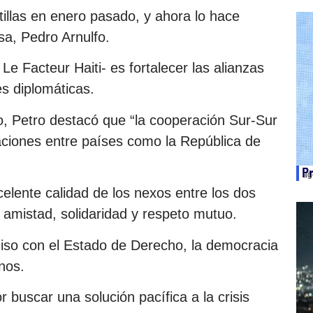
ntillas en enero pasado, y ahora lo hace
a, Pedro Arnulfo.
 Le Facteur Haiti- es fortalecer las alianzas
es diplomáticas.
o, Petro destacó que “la cooperación Sur-Sur
laciones entre países como la República de
Pr
ag
celente calidad de los nexos entre los dos
 amistad, solidaridad y respeto mutuo.
so con el Estado de Derecho, la democracia
nos.
 buscar una solución pacífica a la crisis