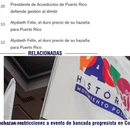
Presidente de Acueductos de Puerto Rico
:35
defiende gestión al dimitir
Alysbeth Félix, el duro precio de su hazaña
:13
para Puerto Rico
Alysbeth Félix, el duro precio de su hazaña
:12
para Puerto Rico
RELACIONADAS
chazan restricciones a evento de bancada progresista en C
osto 6, 2026
19:10