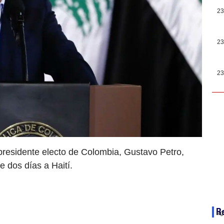
23
23
23
 presidente electo de Colombia, Gustavo Petro,
de dos días a Haití.
Re
ag