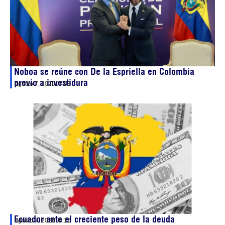
Noboa se reúne con De la Espriella en Colombia
previo a investidura
agosto 7, 2026
17:08
Ecuador ante el creciente peso de la deuda
agosto 7, 2026
16:15