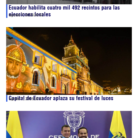
Ecuador habilita cuatro mil 492 recintos para las
elecciones locales
agosto 7, 2026
20:42
Capital de Ecuador aplaza su festival de luces
agosto 7, 2026
18:43